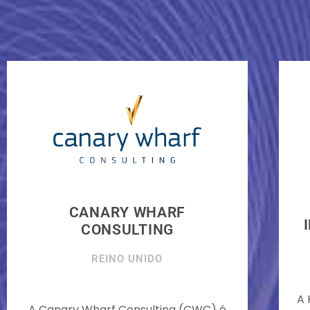
CANARY WHARF
CONSULTING
REINO UNIDO
A 
A Canary Wharf Consulting (CWC) é