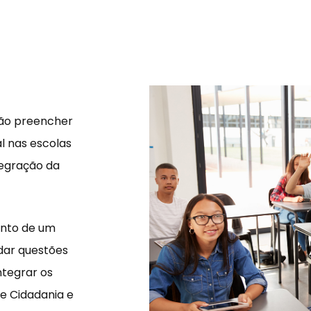
são preencher
l nas escolas
tegração da
ento de um
dar questões
ntegrar os
de Cidadania e