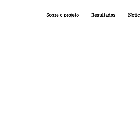
Home
Sobre o projeto
Resultados
Notíc
a educação para a
al em contexto esco