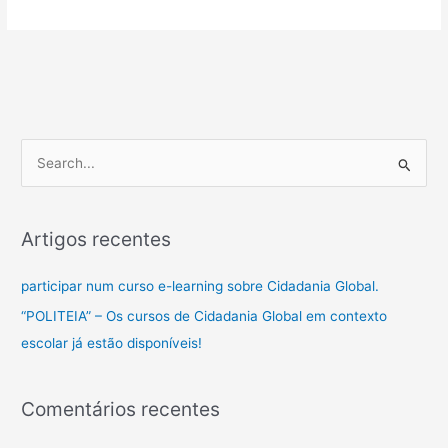
S
e
a
Artigos recentes
r
c
participar num curso e-learning sobre Cidadania Global.
h
“POLITEIA” – Os cursos de Cidadania Global em contexto
f
escolar já estão disponíveis!
o
r
Comentários recentes
: