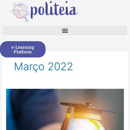
Skip
to
content
e-Learning
Platform
Março 2022
participar
num
curso
e-
learning
sobre
Cidadania